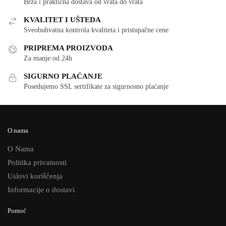
Brza i praktična dostava od vrata do vrata
KVALITET I UŠTEDA
Sveobuhvatna kontrola kvaliteta i pristupačne cene
PRIPREMA PROIZVODA
Za manje od 24h
SIGURNO PLAĆANJE
Posedujemo SSL sertifikate za sigurnosno plaćanje
O nama
O Nama
Politika privatnosti
Uslovi korišćenja
Informacije o dostavi
Pomoć