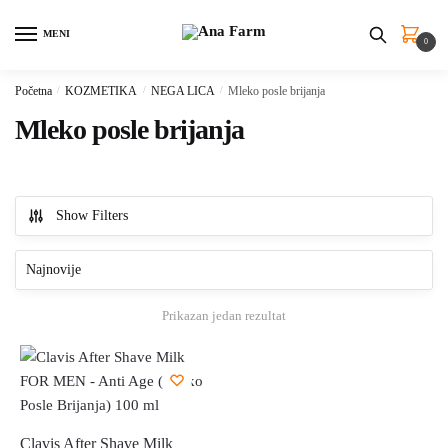
Skip
Skip
to
to
MENI
0
navigation
content
Početna
/
KOZMETIKA
/
NEGA LICA
/
Mleko posle brijanja
Mleko posle brijanja
Show Filters
Prikazan jedan rezultat
Clavis After Shave Milk