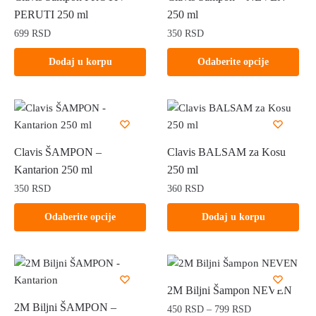
PERUTI 250 ml
250 ml
699
RSD
350
RSD
Ovaj
Dodaj u korpu
Odaberite opcije
proizvod
ima
više
varijanti.
Opcije
Clavis ŠAMPON –
Clavis BALSAM za Kosu
mogu
Kantarion 250 ml
250 ml
biti
350
RSD
360
RSD
izabrane
na
Ovaj
Odaberite opcije
Dodaj u korpu
stranici
proizvod
proizvoda.
ima
više
varijanti.
2M Biljni Šampon NEVEN
Opcije
2M Biljni ŠAMPON –
Raspon
450
RSD
–
799
RSD
mogu