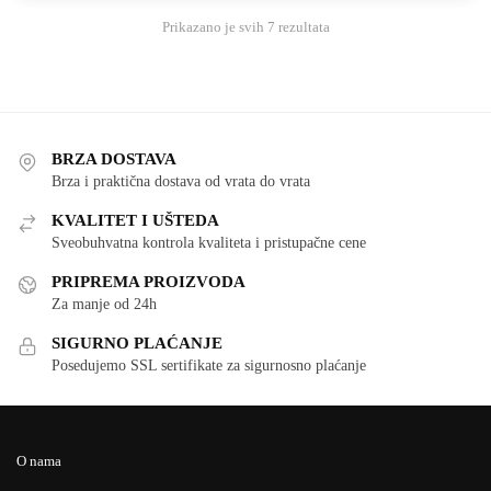
Sortirano
Prikazano je svih 7 rezultata
po
najnovijem
BRZA DOSTAVA
Brza i praktična dostava od vrata do vrata
KVALITET I UŠTEDA
Sveobuhvatna kontrola kvaliteta i pristupačne cene
PRIPREMA PROIZVODA
Za manje od 24h
SIGURNO PLAĆANJE
Posedujemo SSL sertifikate za sigurnosno plaćanje
O nama