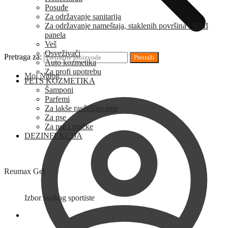
Posuđe
Za održavanje sanitarija
Za održavanje nameštaja, staklenih površina i HMI
panela
Veš
Osveživači
Pretraga za:
Pretraži
Auto kozmetika
Za profi upotrebu
Moj Nalog
PETS KOZMETIKA
Šamponi
Parfemi
Za lakše rasčešljavanje
Za pse
Za pse i mačke
DEZINFEKCIJA
Reumax Gel
Izbor svakog sportiste
0
RSD