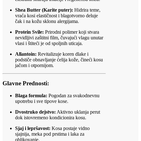
Shea Butter (Karite puter):
Hidrira teme,
vraća kosi elastičnost i blagotvorno deluje
čak i na kožu sklonu alergijama.
Protein Svile:
Prirodni polimer koji stvara
nevidljivi zaštitni film, čuvajući vlagu unutar
vlasi i štiteći je od spoljnih uticaja.
Allantoin:
Revitalizuje koren dlake i
podstiče obnavljanje ćelija kože, čineći kosu
jačom i otpornijom.
Glavne Prednosti:
Blaga formula:
Pogodan za svakodnevnu
upotrebu i sve tipove kose.
Dvostruko dejstvo:
Aktivno uklanja perut
dok istovremeno kondicionira kosu.
Sjaj i lepršavost:
Kosa postaje vidno
sjajnija, meka pod prstima i laka za
oblikovanje.