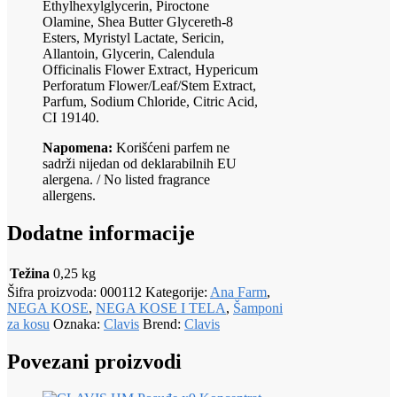
Ethylhexylglycerin, Piroctone
Olamine, Shea Butter Glycereth-8
Esters, Myristyl Lactate, Sericin,
Allantoin, Glycerin, Calendula
Officinalis Flower Extract, Hypericum
Perforatum Flower/Leaf/Stem Extract,
Parfum, Sodium Chloride, Citric Acid,
CI 19140.
Napomena:
Korišćeni parfem ne
sadrži nijedan od deklarabilnih EU
alergena. / No listed fragrance
allergens.
Dodatne informacije
Težina
0,25 kg
Šifra proizvoda:
000112
Kategorije:
Ana Farm
,
NEGA KOSE
,
NEGA KOSE I TELA
,
Šamponi
za kosu
Oznaka:
Clavis
Brend:
Clavis
Povezani proizvodi