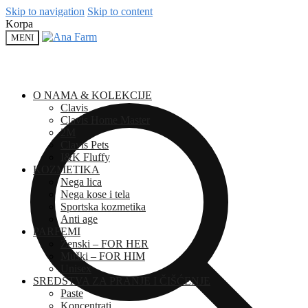
Skip to navigation
Skip to content
Korpa
MENI
O NAMA & KOLEKCIJE
Clavis
Clavis Home Master
2M
Clavis Pets
I&K Fluffy
KOZMETIKA
Nega lica
Nega kose i tela
Sportska kozmetika
Anti age
PARFEMI
Ženski – FOR HER
Muški – FOR HIM
Unisex
SREDSTVA ZA PRANJE I ČIŠĆENJE
Paste
Koncentrati