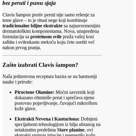
bez peruti i punu sjaja
Clavis šampon protiv peruti nije samo rešenje za
teme glave – to je ritual nege koji kombinuje
tradicionalne biljne ekstrakte
sa najsavremenijim
dermatološkim komponentama. Nova, unapređena
formulacija sa
proteinom svile
pruža vašoj kosi
zaštitu i svilenkastu mekoću koju ćete osetiti već
nakon prvog pranja.
Zašto izabrati Clavis šampon?
Naša jedinstvena receptura bazira se na harmoniji
nauke i prirode:
Piroctone Olamine:
Moćni saveznik koji
dokazano eliminiše perut i sprečava njeno
ponovno pojavljivanje, čuvajući mikrofloru
kože glave.
Ekstrakti Nevena i Kantariona:
Dobijeni
specijalnom tehnologijom iz bilja ubranog na
netaknutim predelima
Stare planine
, ovi
ekstrakti smiruju iritacije i regenerišu kožu.