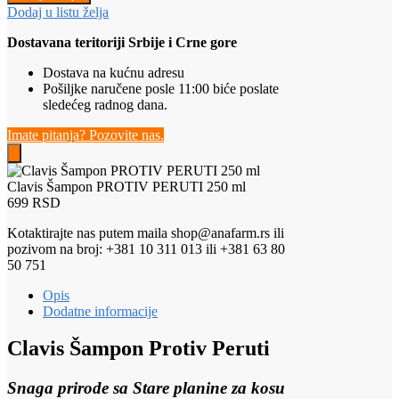
Dodaj u listu želja
Dostavana teritoriji Srbije i Crne gore
Dostava na kućnu adresu
Pošiljke naručene posle 11:00 biće poslate
sledećeg radnog dana.
Imate pitanja? Pozovite nas.
Clavis Šampon PROTIV PERUTI 250 ml
699
RSD
Kotaktirajte nas putem maila shop@anafarm.rs ili
pozivom na broj: +381 10 311 013 ili +381 63 80
50 751
Opis
Dodatne informacije
Clavis Šampon Protiv Peruti
Snaga prirode sa Stare planine za kosu