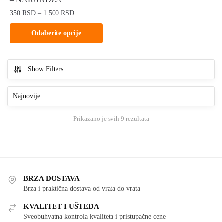
biti
biti
Raspon
350
RSD
–
1.500
RSD
izabrane
izabrane
cena:
na
na
Ovaj
Odaberite opcije
od
stranici
stranici
proizvod
350 RSD
proizvoda.
proizvoda.
ima
do
više
1.500 RSD
Show Filters
varijanti.
Opcije
mogu
biti
Sortirano
Prikazano je svih 9 rezultata
izabrane
po
na
najnovijem
stranici
proizvoda.
BRZA DOSTAVA
Brza i praktična dostava od vrata do vrata
KVALITET I UŠTEDA
Sveobuhvatna kontrola kvaliteta i pristupačne cene