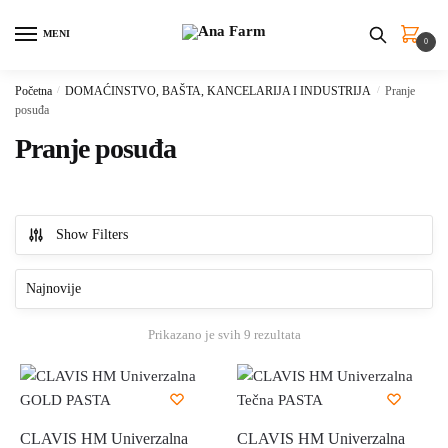
Skip
Skip
to
to
MENI
0
navigation
content
Početna
/
DOMAĆINSTVO, BAŠTA, KANCELARIJA I INDUSTRIJA
/
Pranje
posuđa
Pranje posuđa
Show Filters
Sortirano
Prikazano je svih 9 rezultata
po
najnovijem
CLAVIS HM Univerzalna
CLAVIS HM Univerzalna