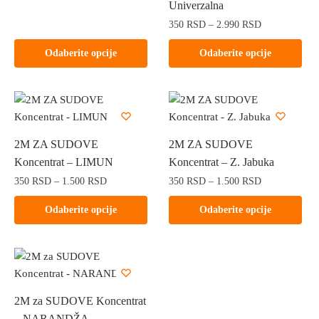
cena:
Univerzalna
biti
biti
Ovaj
od
Raspon
350
RSD
–
2.990
RSD
izabrane
izabrane
proizvod
350 RSD
cena:
na
na
ima
Ovaj
do
Odaberite opcije
Odaberite opcije
od
stranici
stranici
više
proizvod
7.500 RSD
350 RSD
proizvoda.
proizvoda.
varijanti.
ima
do
Opcije
više
2.990 RSD
mogu
varijanti.
biti
Opcije
2M ZA SUDOVE
2M ZA SUDOVE
izabrane
mogu
Koncentrat – LIMUN
Koncentrat – Z. Jabuka
na
biti
Raspon
Raspon
350
RSD
–
1.500
RSD
350
RSD
–
1.500
RSD
stranici
izabrane
cena:
cena:
proizvoda.
na
Ovaj
Ovaj
Odaberite opcije
Odaberite opcije
od
od
stranici
proizvod
proizvod
350 RSD
350 RSD
proizvoda.
ima
ima
do
do
više
više
1.500 RSD
1.500 RSD
varijanti.
varijanti.
Opcije
Opcije
2M za SUDOVE Koncentrat
mogu
mogu
– NARANDŽA