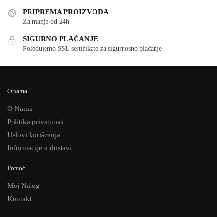
PRIPREMA PROIZVODA
Za manje od 24h
SIGURNO PLAĆANJE
Posedujemo SSL sertifikate za sigurnosno plaćanje
O nama
O Nama
Politika privatnosti
Uslovi korišćenja
Informacije o dostavi
Pomoć
Moj Nalog
Kontakt