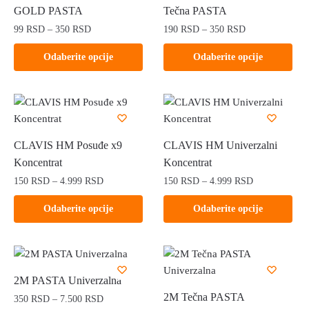
GOLD PASTA
Tečna PASTA
Raspon
Raspon
99
RSD
–
350
RSD
190
RSD
–
350
RSD
cena:
cena:
Ovaj
Ovaj
Odaberite opcije
Odaberite opcije
od
od
proizvod
proizvod
99 RSD
190 RSD
ima
ima
do
do
više
više
350 RSD
350 RSD
varijanti.
varijanti.
Opcije
Opcije
CLAVIS HM Posuđe x9
CLAVIS HM Univerzalni
mogu
mogu
Koncentrat
Koncentrat
biti
biti
Raspon
Raspon
150
RSD
–
4.999
RSD
150
RSD
–
4.999
RSD
izabrane
izabrane
cena:
cena:
na
na
Ovaj
Ovaj
Odaberite opcije
Odaberite opcije
od
od
stranici
stranici
proizvod
proizvod
150 RSD
150 RSD
proizvoda.
proizvoda.
ima
ima
do
do
više
više
4.999 RSD
4.999 RSD
varijanti.
varijanti.
2M PASTA Univerzalna
Opcije
Opcije
2M Tečna PASTA
Raspon
350
RSD
–
7.500
RSD
mogu
mogu