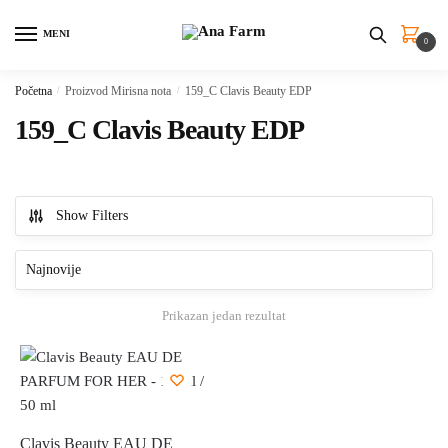
Skip
Skip
to
to
MENI
0
navigation
content
Početna
/
Proizvod Mirisna nota
/
159_C Clavis Beauty EDP
159_C Clavis Beauty EDP
Show Filters
Prikazan jedan rezultat
Clavis Beauty EAU DE