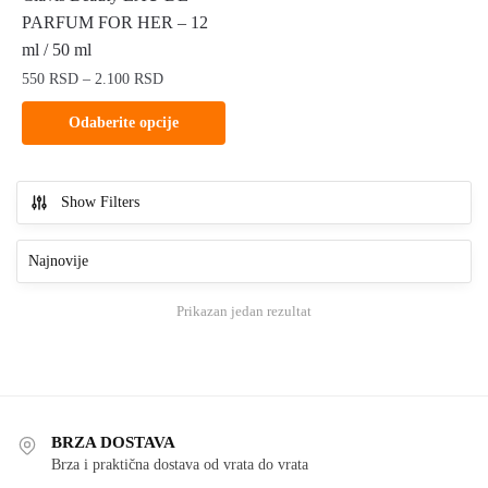
PARFUM FOR HER – 12
ml / 50 ml
Raspon
550
RSD
–
2.100
RSD
cena:
Ovaj
Odaberite opcije
od
proizvod
550 RSD
ima
do
više
2.100 RSD
Show Filters
varijanti.
Opcije
mogu
biti
Prikazan jedan rezultat
izabrane
na
stranici
proizvoda.
BRZA DOSTAVA
Brza i praktična dostava od vrata do vrata