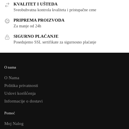
KVALITET I UŠTEDA
Sveobuhvatna kontrola kvaliteta i pristupačne cene
PRIPREMA PROIZVODA
Za manje od 24h
SIGURNO PLAĆANJE
Posedujemo SSL sertifikate za sigurnosno plaćanje
O nama
O Nama
Politika privatnosti
Uslovi korišćenja
Informacije o dostavi
Pomoć
Moj Nalog