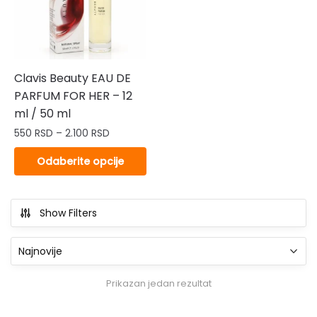
Clavis Beauty EAU DE
PARFUM FOR HER – 12
ml / 50 ml
Raspon
550
RSD
–
2.100
RSD
cena:
Ovaj
Odaberite opcije
od
proizvod
550 RSD
ima
do
više
2.100 RSD
Show Filters
varijanti.
Opcije
mogu
biti
Prikazan jedan rezultat
izabrane
na