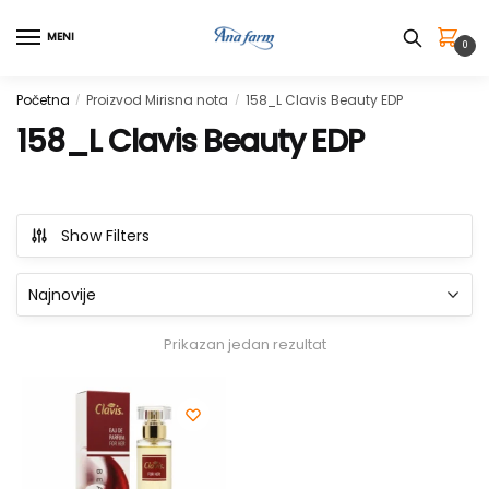
Skip
Skip
to
to
MENI
0
navigation
content
Početna
Proizvod Mirisna nota
158_L Clavis Beauty EDP
/
/
158_L Clavis Beauty EDP
Show Filters
Prikazan jedan rezultat