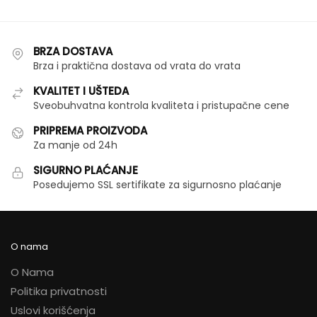
stranici
proizvoda.
BRZA DOSTAVA
Brza i praktična dostava od vrata do vrata
KVALITET I UŠTEDA
Sveobuhvatna kontrola kvaliteta i pristupačne cene
PRIPREMA PROIZVODA
Za manje od 24h
SIGURNO PLAĆANJE
Posedujemo SSL sertifikate za sigurnosno plaćanje
O nama
O Nama
Politika privatnosti
Uslovi korišćenja