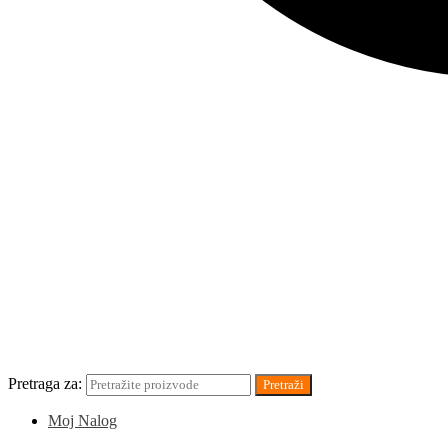
Pretraga za:
Pretraži
Moj Nalog