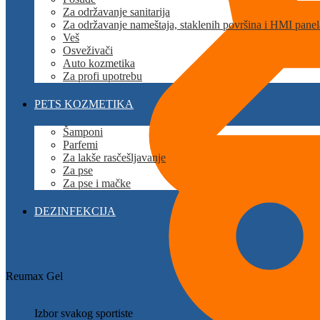
Za održavanje sanitarija
Za održavanje nameštaja, staklenih površina i HMI panel
Veš
Osveživači
Auto kozmetika
Za profi upotrebu
PETS KOZMETIKA
Šamponi
Parfemi
Za lakše rasčešljavanje
Za pse
Za pse i mačke
DEZINFEKCIJA
Reumax Gel
Izbor svakog sportiste