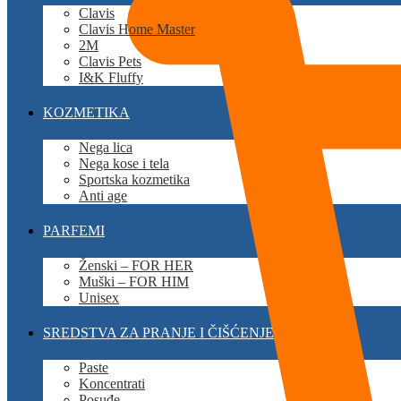
Clavis
Clavis Home Master
2M
Clavis Pets
I&K Fluffy
KOZMETIKA
Nega lica
Nega kose i tela
Sportska kozmetika
Anti age
PARFEMI
Ženski – FOR HER
Muški – FOR HIM
Unisex
SREDSTVA ZA PRANJE I ČIŠĆENJE
Paste
Koncentrati
Posuđe